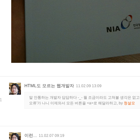
HTML도 모르는 웹개발자
11.02.09 13:09
말 안통하는 개발자 답답하다 -_- 뭘 조금이라도 고쳐볼 생각은 없고 imag
1
오류'가 나니 이제와서 모든 버튼을 <a>로 해달라하고,
by
청설모
이런...
11.02.07 09:19