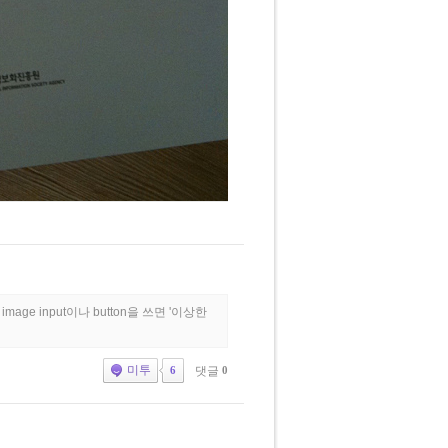
e input이나 button을 쓰면 '이상한
미투
댓글
0
6