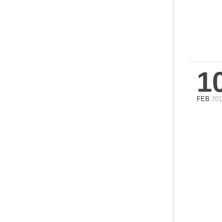
1
FEB
201