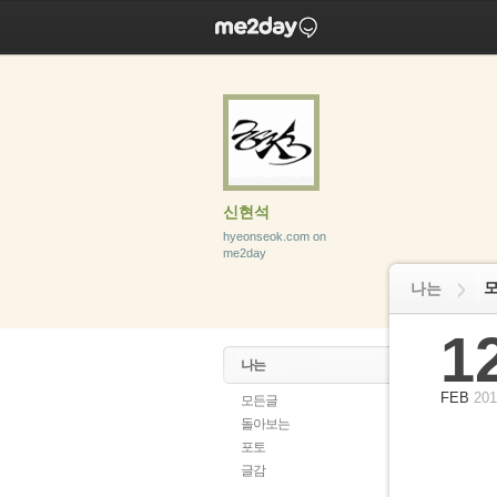
신현석
hyeonseok.com on
me2day
나는
1
나는
FEB
201
모든글
돌아보는
포토
글감