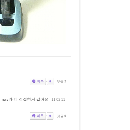
미투
댓글
2
0
들은 nav가 더 적절한거 같아요.
11.02.11
미투
댓글
9
9