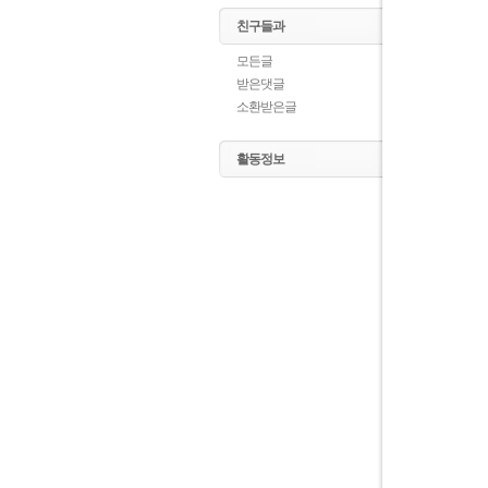
친구들과
모든글
받은댓글
소환받은글
활동정보