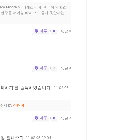
y Moore 의 타계소식이라니. 아직 환갑
그 연주를 더이상 라이브로 듣지 못한다는
미투
댓글
0
0
미투
댓글
3
7
 정리하기'를 습득하였습니다.
11.02.06
해주지
by
신현석
미투
댓글
2
0
직접 칠해주지
11.02.05 22:04