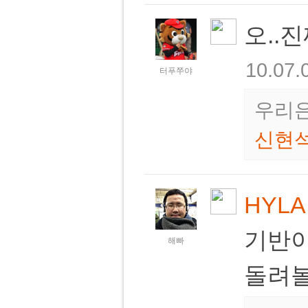
오..
10.07.
터푸쭈야
우리은
신현
HYLA
기반이
해빠
돌려볼 