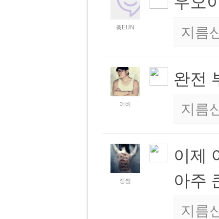
우오아
총EUN
지름
완전 부
어비
지름
이제 
아주 
정쌤
지름