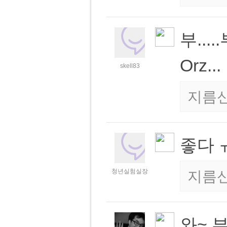
부...
Orz...
skell83
지름
좋다 
청년실험실장
지름
와~ 