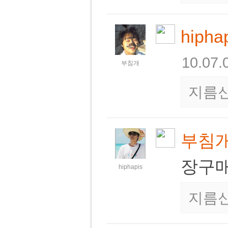
hipha
10.07.
부침개
지름
부침
장구매
hiphapis
지름