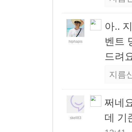
아..
벤트 
hiphapis
드려
지름
쩌네요
데 기
skell83