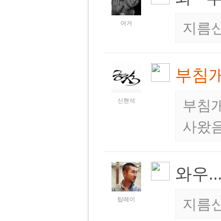
어거
지름
부침
신현석
부침개
사왔
와우..
탑레이
지름