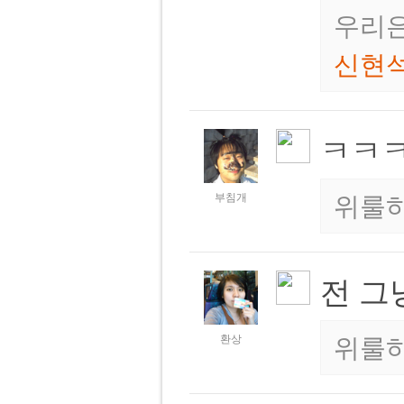
우리은
신현
ㅋㅋ
부침개
위룰하
전 그
환상
위룰하