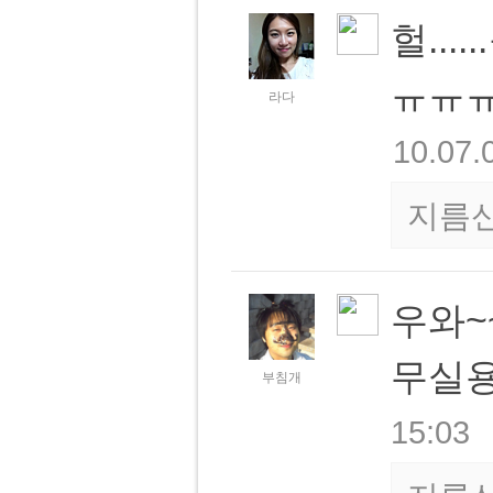
헐..
ㅠㅠ
라다
10.07.
지름
우와~
무실
부침개
15:03