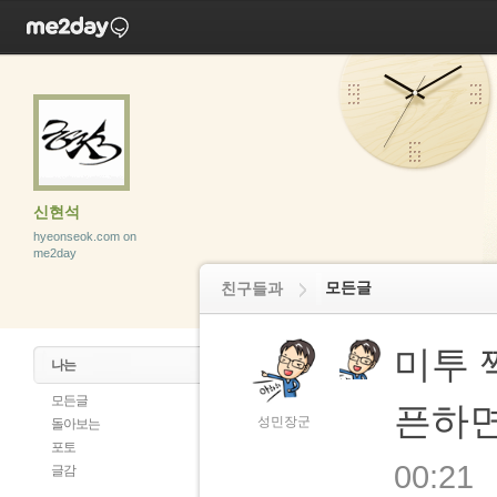
신현석
hyeonseok.com on
me2day
모든글
친구들과
미투 
나는
모든글
픈하면
성민장군
돌아보는
포토
00:21
글감