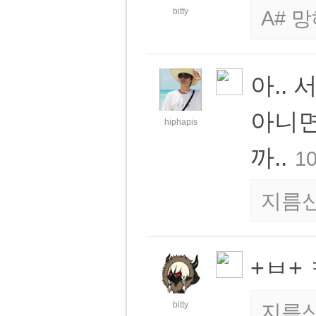
bitty
A# 
아..
아니면
hiphapis
까..
10
지름
+ㅂ+ 
bitty
지름