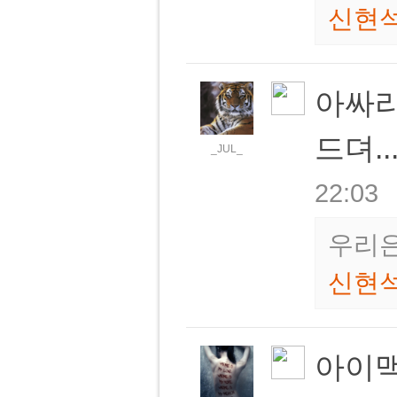
신현
아싸라
드뎌..
_JUL_
22:03
우리은
신현
아이맥