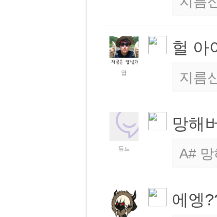
지름
헐 아
엽
지름
망해
듀트
A# 
에엥?