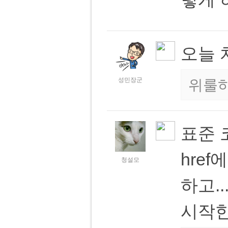
오늘 
성민장군
위룰하
표준 
hre
청설모
하고..
시작한