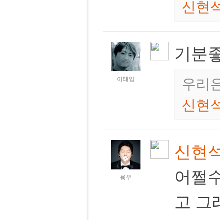
신현
기분
이태임
우리은
신현
신현
어쩔수
용우
고 그