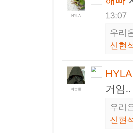
해빠
13:07
HYLA
우리은
신현
HYLA
거임.
이승헌
우리은
신현