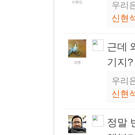
이현인
우리은
신현
근데 
기지
크랜
우리은
신현
정말 