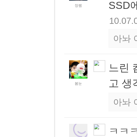
SSD
정쌤
10.07.
아놔 
느린 
고 
봄눈
아놔 
ㅋㅋ