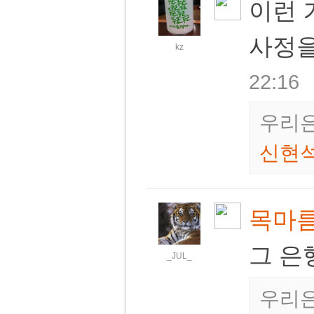
이런 
사정을
kz
22:16
우리은
신현
목마
그 은행
_JUL_
우리은