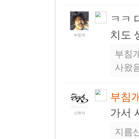
ㅋㅋ 
치도 
부침개
부침개
사왔
부침
가서
신현석
지름