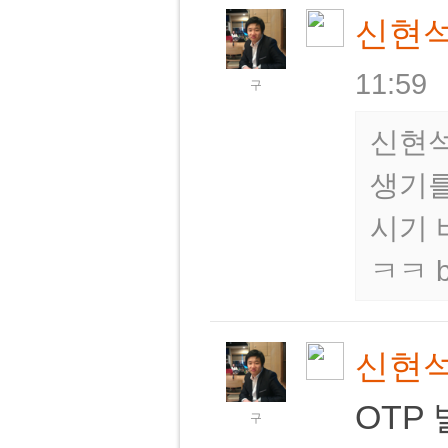
신현
11:59
구
신현석
생기를
시기 바
ㅋㅋ
신현
OTP
구