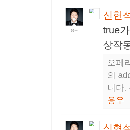
신현
true
용우
상작동
오페라 
의 ad
니다.
용우
신현