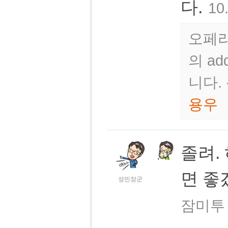
다.
10
오페라 
의 ad
니다.
용우
졸려.
면 좋
성민장군
잠미투 m