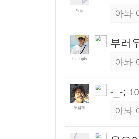
듀트
아놔 
부러
hiphapis
아놔 
-_-;
10
부침개
아놔 