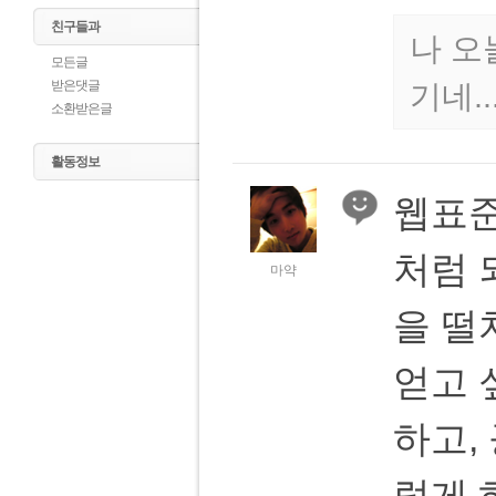
친구들과
나 오
모든글
받은댓글
기네..
소환받은글
활동정보
웹표
처럼 
마약
을 떨
얻고 
하고, 
렇게 