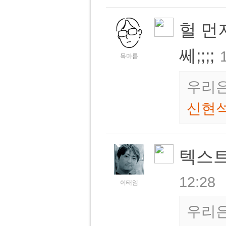
헐 먼
쎄;;;;
목마름
우리은
신현
텍스
12:28
이태임
우리은