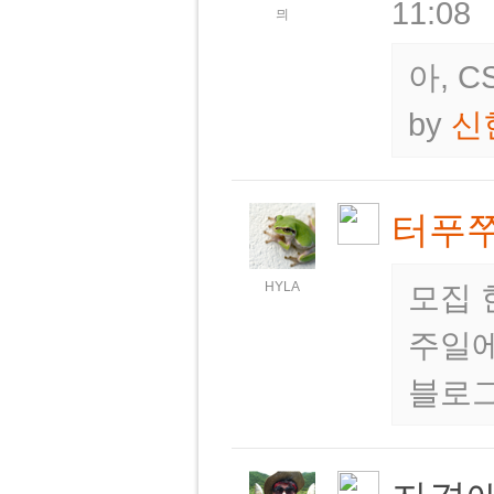
11:08
믜
아, 
by
신
터푸
HYLA
모집 
주일에
블로그