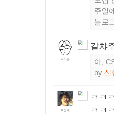
주일에
블로그
갈챠주
목마름
아, 
by
신
ㅋㅋ
ㅋㅋ
부침개