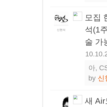
모집 
석(1
신현석
술 가
10.10.
아, 
by
신
새 Ai