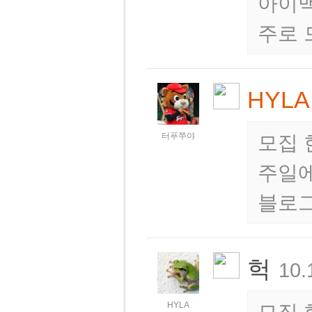
아이맥
주로 
HYLA
터푸쭈야
모집 
주일에
블로그
헉
10.
HYLA
모집 