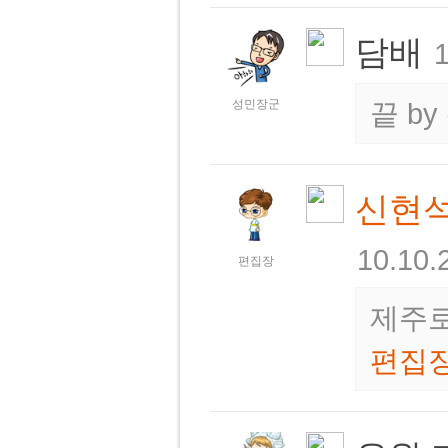
담배
1
성민장군
끝
by
신현
10.10.
편집장
제주로
편집