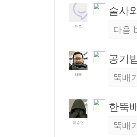
술사
듀트
다음
공기밥
해빠
뚝배
한뚝배
이승헌
뚝배