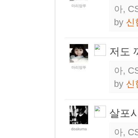
마리앙뚜
아, 
by
신
저도 
마리앙뚜
아, 
by
신
살포시
doakuma
아, 