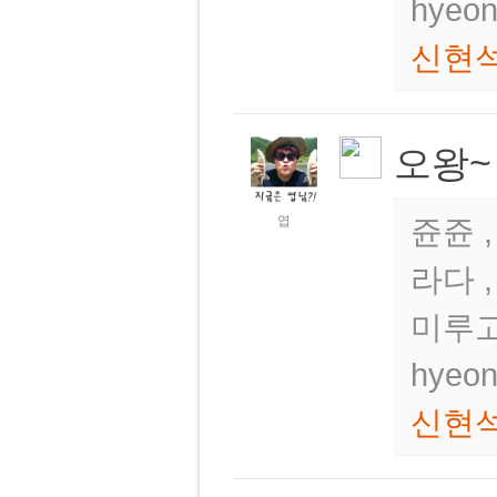
hyeo
신현
오왕~
엽
쥰쥰 ,
라다 
미루고
hyeo
신현