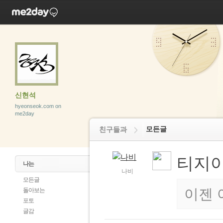
신현석
hyeonseok.com on
me2day
모든글
친구들과
티지
나는
나비
모든글
이젠 
돌아보는
포토
글감