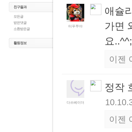
친구들과
애슐리
모든글
가면 
받은댓글
터푸쭈야
소환받은글
요..^^
활동정보
이젠 
정작 
10.10.
다쓰베이더
이젠 