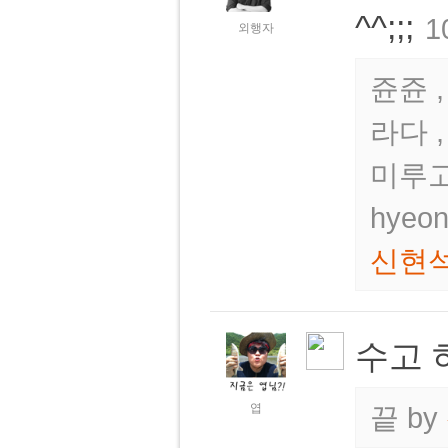
^^;;;
1
외행자
쥰쥰 ,
라다 
미루고
hyeo
신현
수고 
엽
끝
by