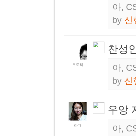
아, 
by
신
찬성인
우도리
아, 
by
신
우앙 
라다
아, 