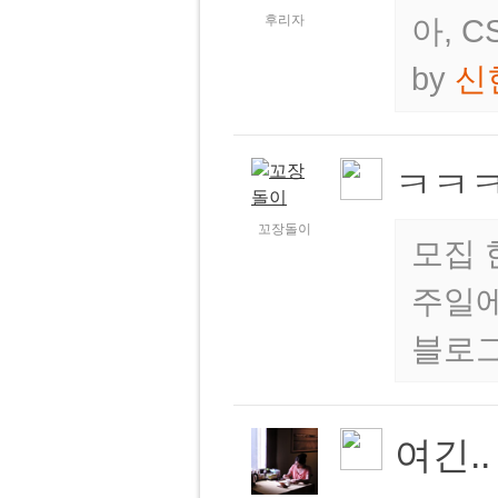
후리자
아, 
by
신
ㅋㅋ
꼬장돌이
모집 
주일에
블로그
여긴..