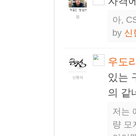
자격에
엽
아, 
by
신
우도
있는 
신현석
의 같
저는 
량 모