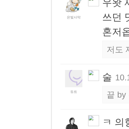
우왓 
쓰던 
은빛사막
혼저
저도 
술
10.
듀트
끝
by
ㅋ 의