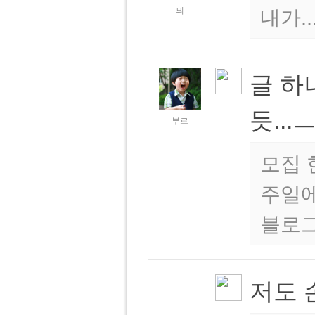
믜
내가..
글 하
듯...
부르
모집 
주일에
블로그
저도 손