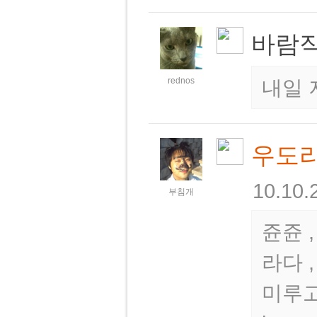
바람
rednos
내일 
우도
10.10.
부침개
쥰쥰 ,
라다 
미루고