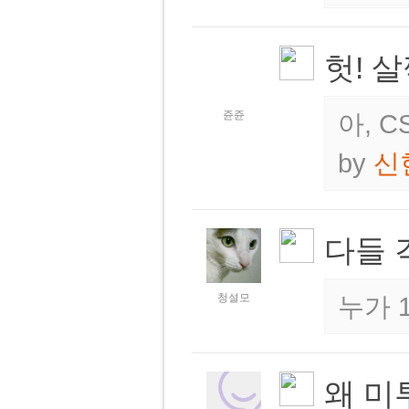
헛! 
쥰쥰
아, 
by
신
다들 
청설모
누가 
왜 미