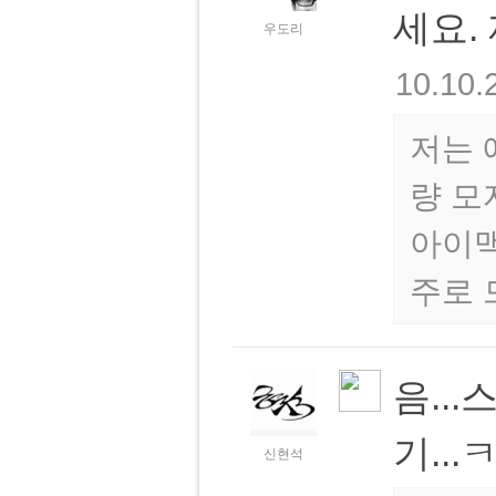
세요.
우도리
10.10.
저는 
량 모
아이맥
주로 
음..
기...
신현석