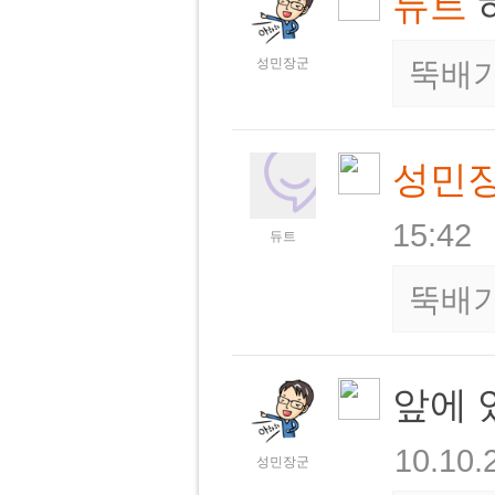
듀트
성민장군
뚝배
성민
15:42
듀트
뚝배
앞에 
10.10.
성민장군