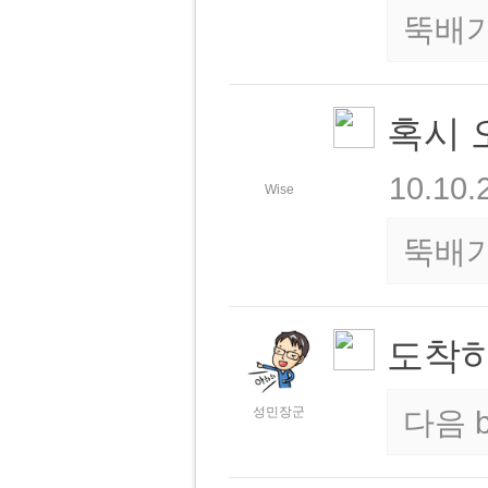
뚝배
혹시 
10.10.
Wise
뚝배
도착
성민장군
다음