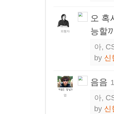
오 혹
능할
외행자
아, 
by
신
음음
1
엽
아, 
by
신