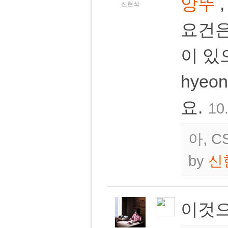
앙뚜
신현석
요건은
이 있
hyeo
요.
10
아, 
by
신
이것으