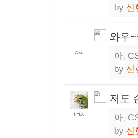
by
신
와우~
Wise
아, 
by
신
저도 
HYLA
아, 
by
신