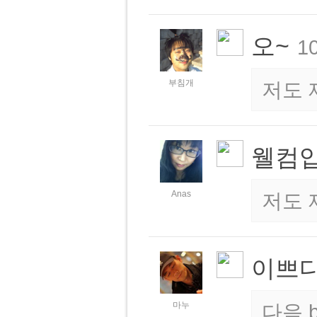
오~
10
부침개
저도 
웰컴입
Anas
저도 
이쁘
마누
다음