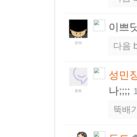
이쁘닷!
모야
다음
성민
나;;;;
듀트
뚝배