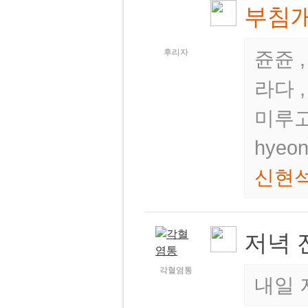
부침
후리자
쥰쥰 ,
라다 
미루고
hyeo
신현
저녁 
각혈염통
내일 