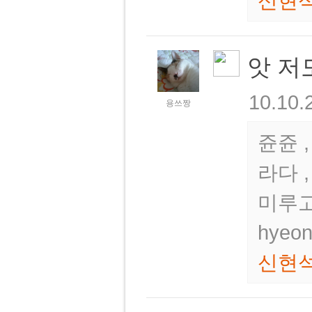
신현
앗 저
10.10.
용쓰짱
쥰쥰 ,
라다 
미루고
hyeo
신현