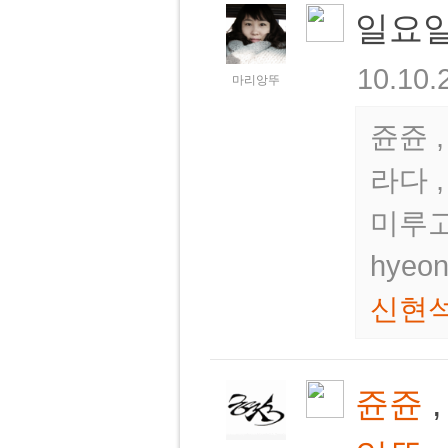
일요일
10.10.
마리앙뚜
쥰쥰 ,
라다 
미루고
hyeo
신현
쥰쥰