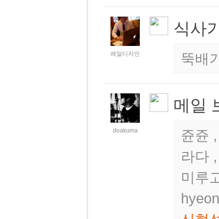
식사가
레알디자인
뚝배
메일 
doakuma
쥰쥰 ,
라다 
미루고
hyeo