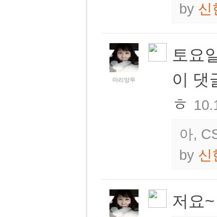
by
신
토요일
이 댓
마리앙뚜
ㅎ
10.
아, 
by
신
저요~