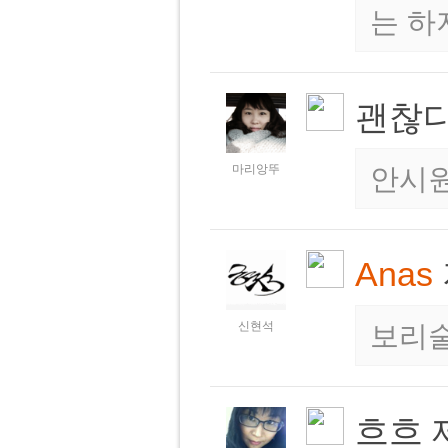
는 하지
괜찮다
마리앙뚜
안시
Anas
신현석
보리
흐흐 