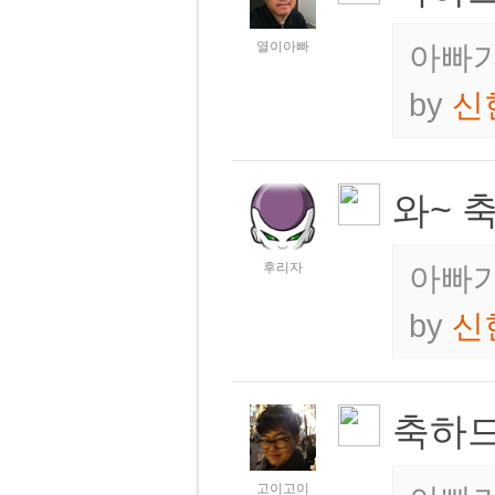
열이아빠
아빠가
by
신
와~ 
후리자
아빠가
by
신
축하드
고이고이