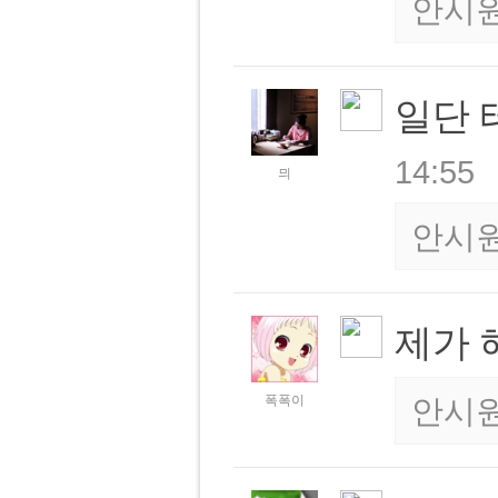
안시
일단
14:55
믜
안시
제가
폭폭이
안시