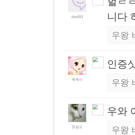
헐ㄹ
니다
skell83
우왕 
인증
폭폭이
우왕 
우와 
청설모
우왕 