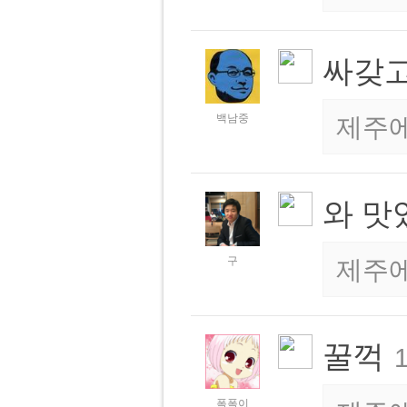
싸갖고
백남중
제주
와 맛
구
제주
꿀꺽
1
폭폭이