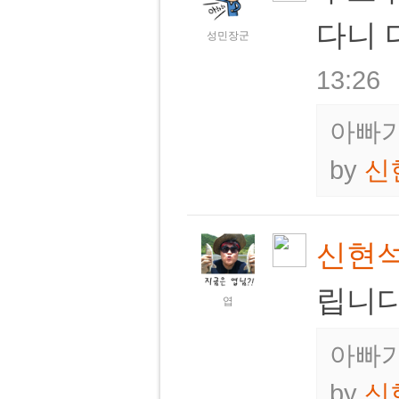
다니 
성민장군
13:26
아빠가
by
신
신현
립니다
엽
아빠가
by
신