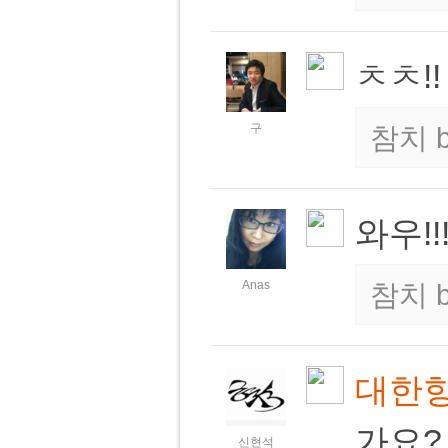
ㅊㅊ!
구
참치
와우!!
Anas
참치
대한
가요?
신현석