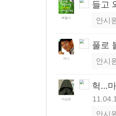
들고 
삐돌이
안시
풀로 
차니
안시
헉..
11.04.
이승헌
안시