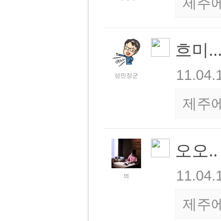
제주
흐미.
11.04.
성민장군
제주
오오.
11.04.
믜
제주