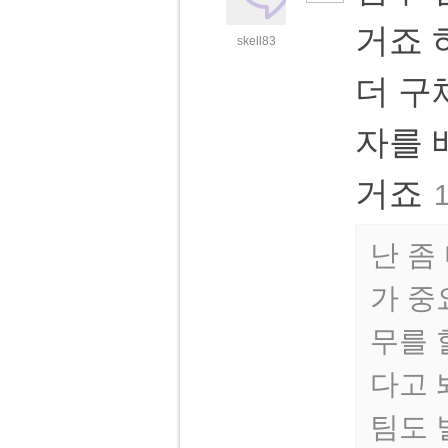
거죠 
skell83
더 구
자를 
거죠
1
난 좀
가 중
무를 
다고 
팀도 