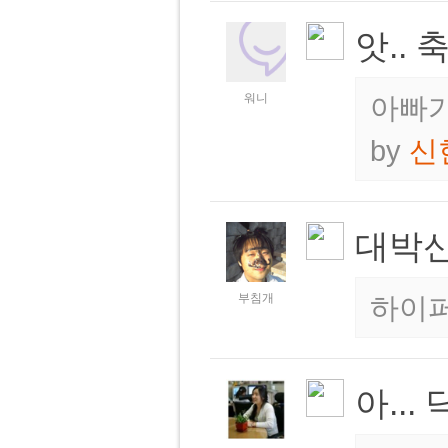
앗.. 
워니
아빠가
by
신
대박신
부침개
하이
아...