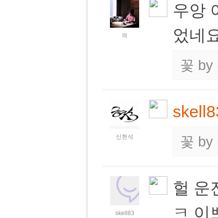
우앙 
었네요
믜
꽃
by
skell8
신현석
꽃
by
헐 운
ㅋ 
skell83