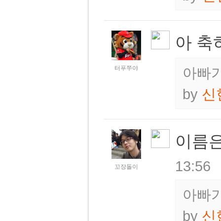
아 축
터푸쭈야
아빠가
by
신
이름은
13:56
꼬장돌이
아빠가
by
신