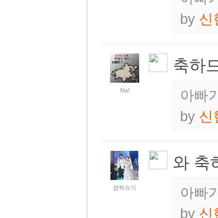
by
신
축하
Na!
아빠가
by
신
와 축
깜찍슈기
아빠가
by
신