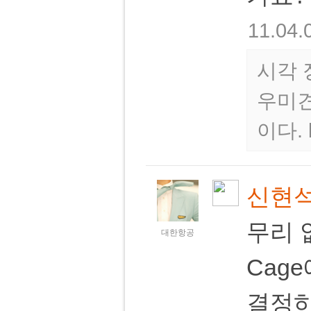
11.04.
시각 
우미견
이다.
신현
무리 
대한항공
Cag
결정