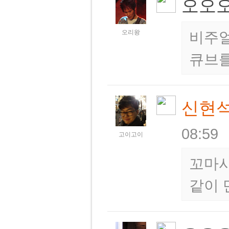
오오
오리왕
비주얼
큐브를
신현
08:59
고이고이
꼬마사
같이 