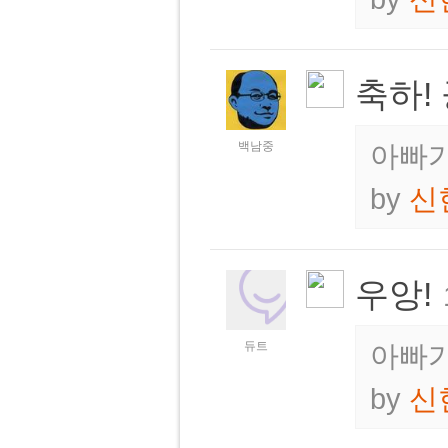
축하! 
백남중
아빠가
by
신
우앙!
듀트
아빠가
by
신