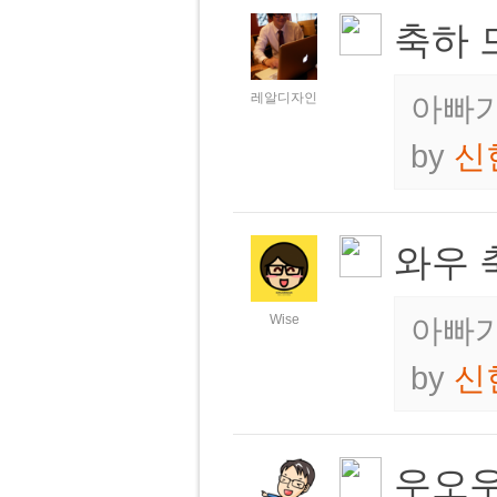
축하 
레알디자인
아빠가
by
신
와우 
Wise
아빠가
by
신
우오우