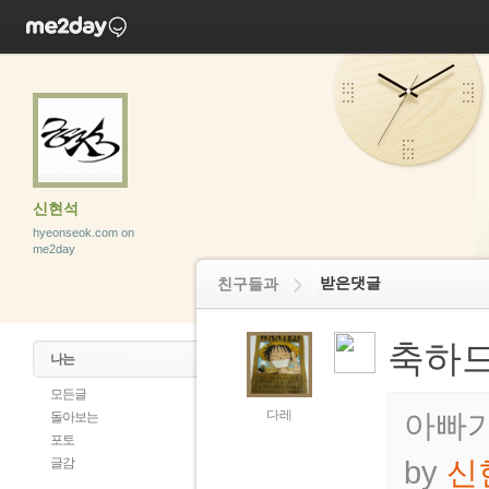
신현석
hyeonseok.com on
me2day
받은댓글
친구들과
축하드
나는
모든글
다레
아빠가
돌아보는
포토
by
신
글감