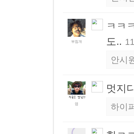
ㅋㅋㅋ
도..
11
부침개
안시
멋지
엽
하이