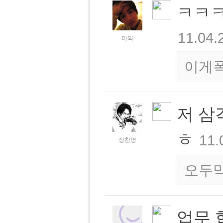
ㅋㅋ
11.04.
마약
이게
저 삼
ㅎ
11.
정찬명
오두
업무 