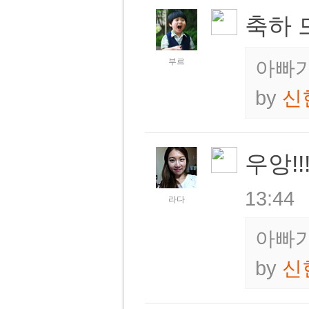
축하 
부르
아빠가
by
신
우앙!
13:44
라다
아빠가
by
신