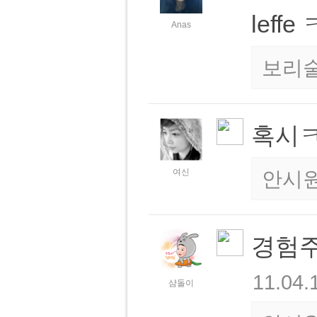
leff
Anas
보리
혹시
여신
안시
경험주
11.04.
샴돌이