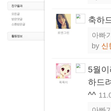
친구들과
모든글
축하드
받은댓글
소환받은글
로엔그린
아빠가
활동정보
by
신
5월이
하드려
폭폭이
^^
11.
아빠가