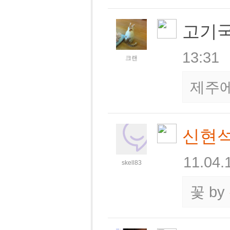
고기국
13:31
크랜
제주
신현
11.04.
skell83
꽃
by