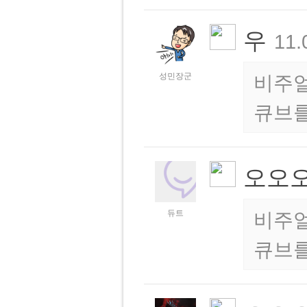
우
11.
성민장군
비주얼
큐브를
오오
듀트
비주얼
큐브를