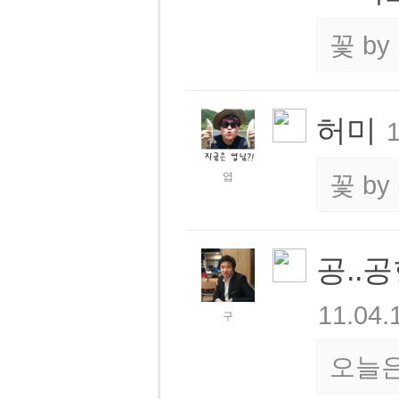
꽃
by
허미
1
엽
꽃
by
공..
11.04.
구
오늘