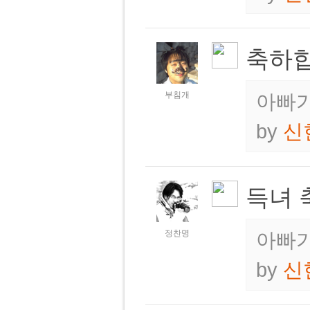
축하합
부침개
아빠가
by
신
득녀 
정찬명
아빠가
by
신