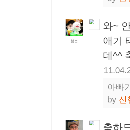
와~ 
애기 
봄눈
데^^
11.04.
아빠가
by
신
축하