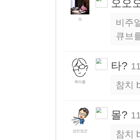
오오오오
믜
비주얼
큐브를
타?
11
목마름
참치
몰?
11
성민장군
참치