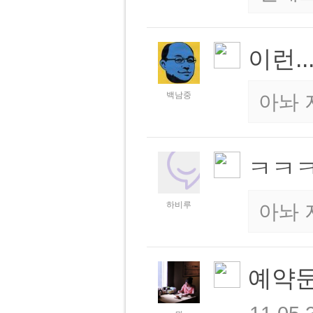
이런...
백남중
아놔 
ㅋㅋ
하비루
아놔 
예약문