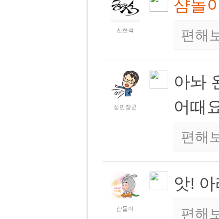
샴돌
신현석
편해
아놔 
어때
성민장군
편해
앗! 
샴돌이
편해