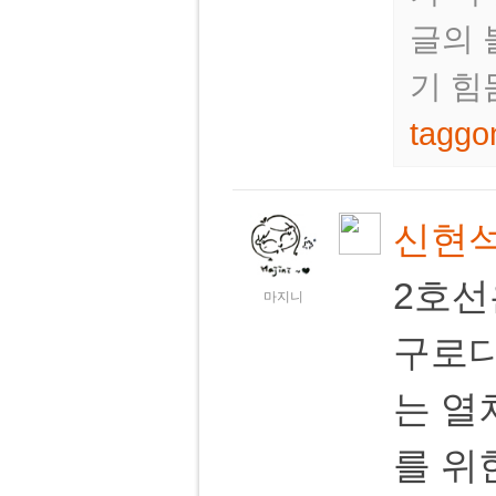
글의 
기 힘
taggo
신현
2호선
마지니
구로디
는 열
를 위