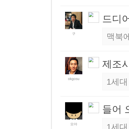
드디어!
구
맥북에
제조
okgosu
1세대
들어 
모야
1세대