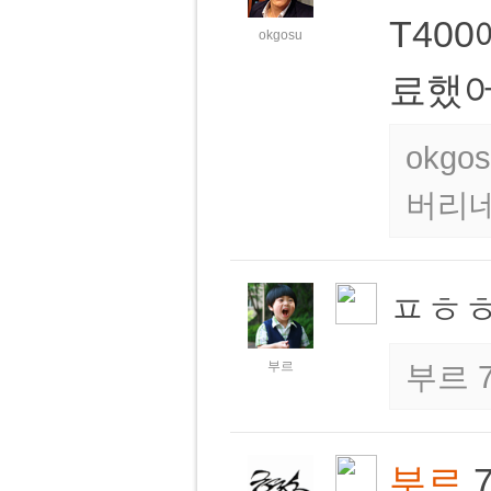
T400
okgosu
료했
okg
버리
ㅍㅎ
부르
부르 
부르