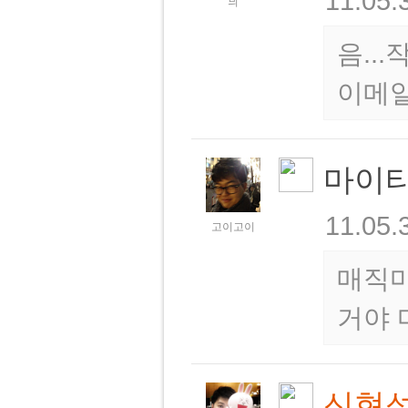
11.05.
믜
음..
이메일
마이티
11.05.
고이고이
매직마
거야 
신현