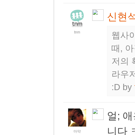
신현
tnm
웹사이
때, 
저의 
라우저
:D
by
얼; 
니다 
마약