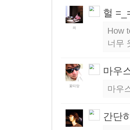
헐 =_
믜
How t
너무 
마우
꽃띠앙
마우
간단하