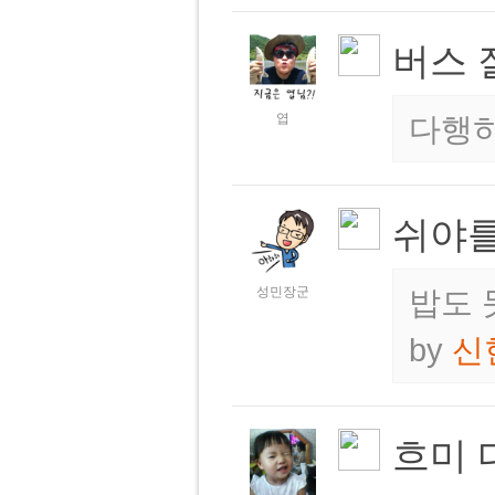
버스 
엽
다행히
쉬야
성민장군
밥도 
by
신
흐미 