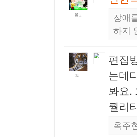
봄눈
장애를
하지
편집방
는데다
_JUL_
봐요. 
퀄리티
옥주현