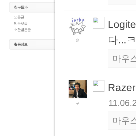
친구들과
모든글
Logi
받은댓글
소환받은글
다...
슭
활동정보
마우
Raze
11.06.
구
마우