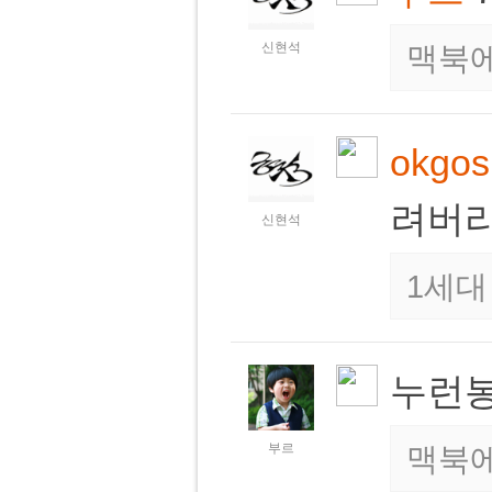
신현석
맥북에
okgos
려버
신현석
1세대
누런봉
부르
맥북에