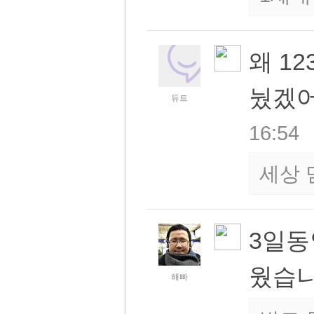
왜 12
눴겠어
듀트
16:54
세상 
3일동
웠습니
해빠