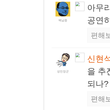
아무리
공연하
백남중
편해
신현
을 추
성민장군
되나
편해