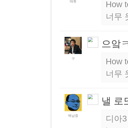
매튜
How t
너무 
으앜
구
How t
너무 
낼 로
백남중
디아3