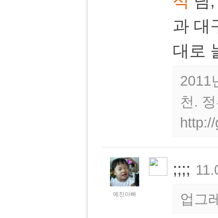
석
님
과 대
대로 
201
천. 
http:
;;;;
11.
예진아빠
업그