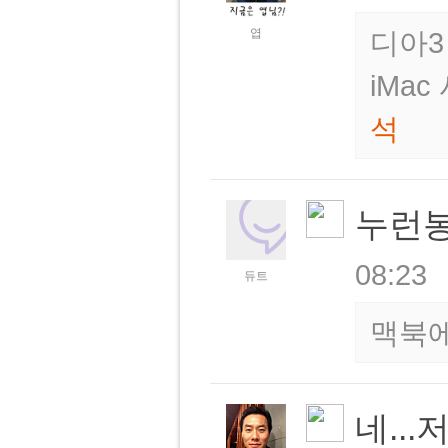
엽
디아3
iMa
석
누런
08:23
듀트
맥북에
네..