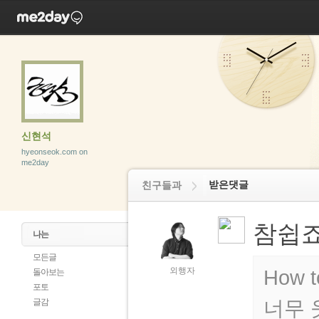
신현석
hyeonseok.com on
me2day
받은댓글
친구들과
참쉽
나는
모든글
외행자
How t
돌아보는
포토
너무 
글감