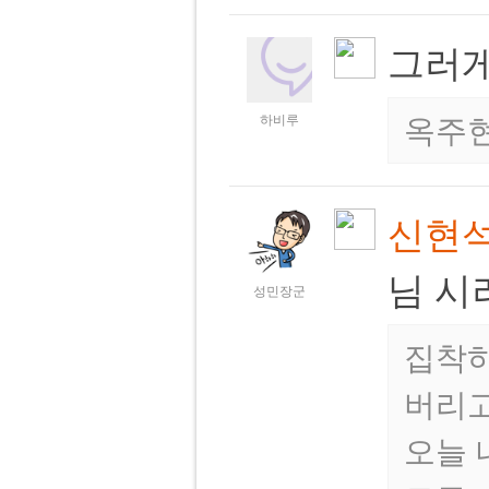
그러게
하비루
옥주현
신현
님 시
성민장군
집착하
버리고
오늘 