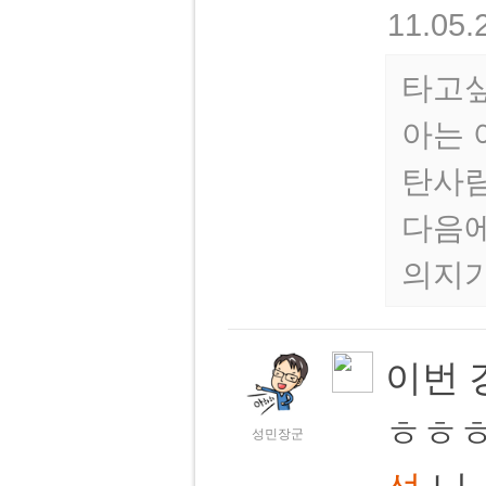
11.05.
타고싶
아는 
탄사람
다음에
의지
이번 
ㅎㅎㅎ
성민장군