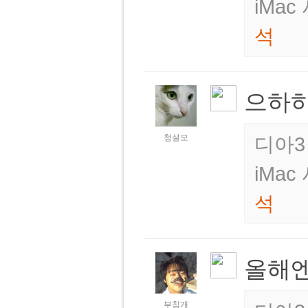
iMa
석
으하
청설모
디아3
iMa
석
올해엔
부침개