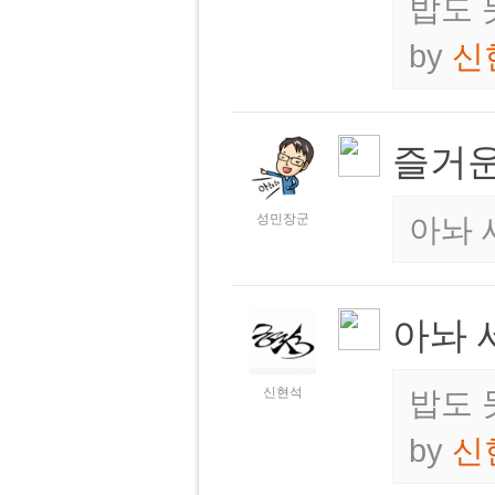
밥도 
by
신
즐거운 
성민장군
아놔 
아놔 
신현석
밥도 
by
신