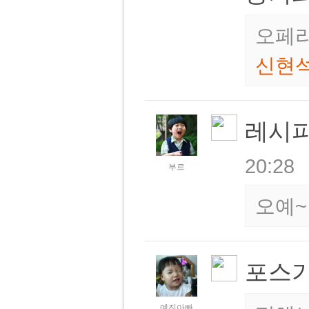
오페라
신현
레시
20:28
부르
오예~
포스가
예진아빠