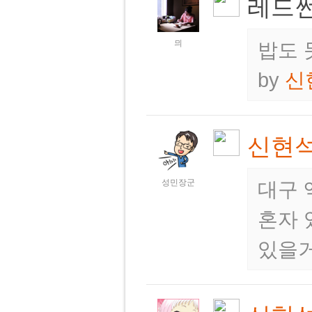
레드
믜
밥도 
by
신
신현
성민장군
대구 
혼자 
있을