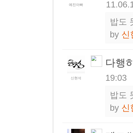
11.06.
예진아빠
밥도 
by
신
다행히
19:03
신현석
밥도 
by
신