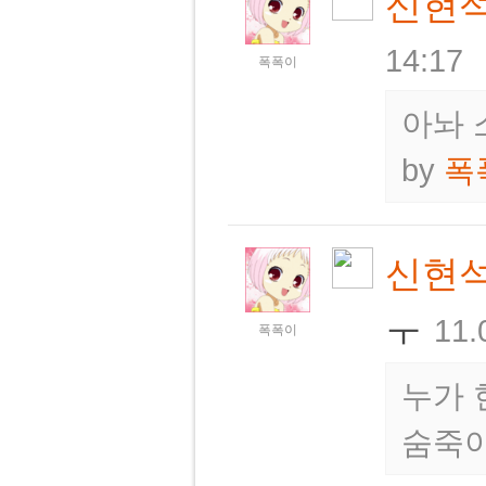
신현
14:17
폭폭이
아놔 
by
폭
신현
ㅜ
11.
폭폭이
누가 
숨죽