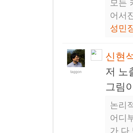
모든 
어서진
성민
신현
저 노
taggon
그림이
논리적
어디부
가 다