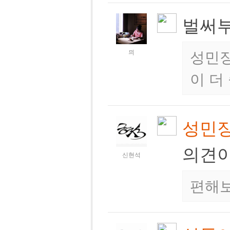
벌써
믜
성민장
이 더
성민
의견이
신현석
편해