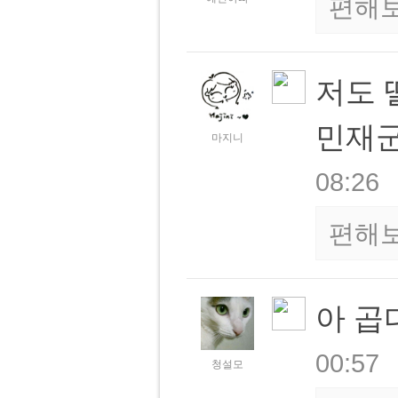
편해
저도 
민재
마지니
08:26
편해
아 곱
00:57
청설모