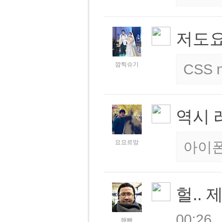
저도요
깜찍슈기
CSS n
역시 
요요르망
아이폰
헐.. 
00:26
해빠