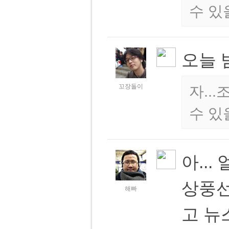
수 있
오늘 
꼬장돌이
자..
수 있
아..
상풍선
해빠
고 뉴