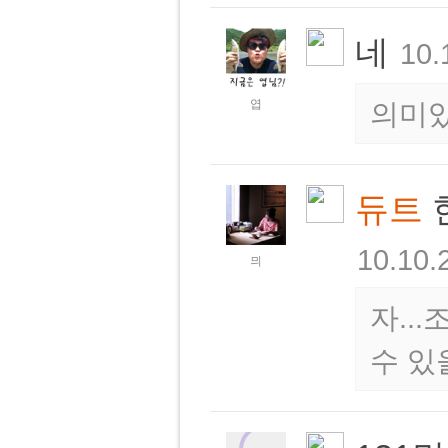
네
10.
엽
의미있
듀트
10.10.
믜
자..
수 있