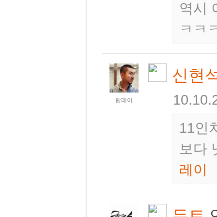
역시 
ㅋㅋ
신현
10.10.
탑레이
11인
보다 
레이
듀트