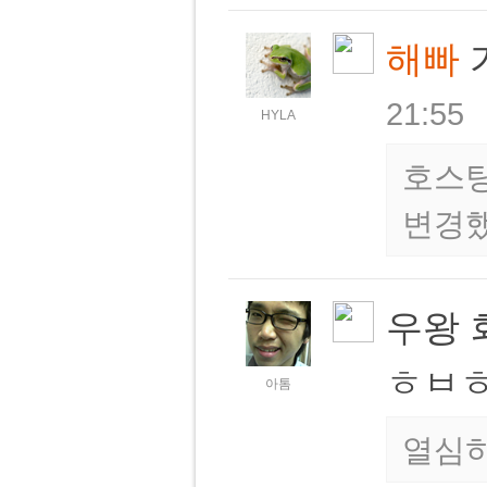
해빠
21:55
HYLA
호스팅
변경
우왕 
ㅎㅂ
아톰
열심