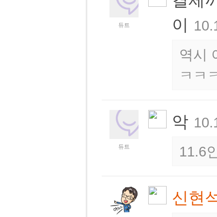
결제까
이
10.
듀트
역시 
ㅋㅋ
악
10.
듀트
11.
신현