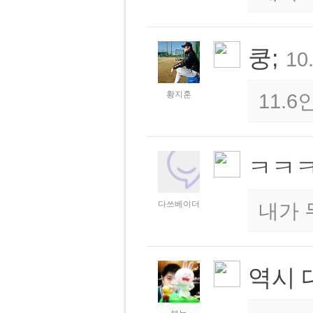
쿵;
10
황지훈
11.
ㅋㅋ
다쓰베이더
내가 
역시 