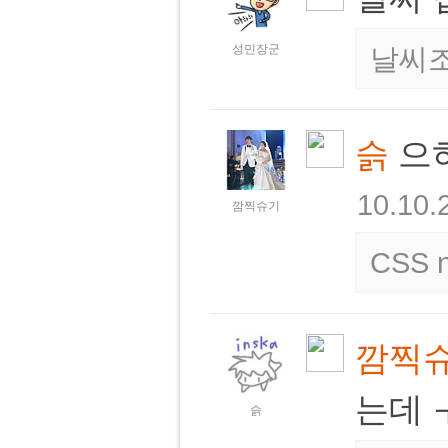
성민장군
날씨
슭
으하
10.10.
깜찍슈기
CSS n
깜찍
는데 
슭