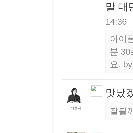
말 대
14:36
아이폰
분 3
요.
b
맛났
외행자
잘될