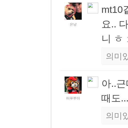
mt1
요..
은냥
니 ㅎ
의미있
아..
때도...
터푸쭈야
의미있