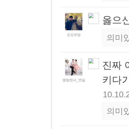
옳으신
요요르망
의미있
진짜 
키다가
맹랑천사_연실
10.10.
의미있