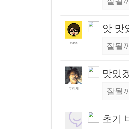
잘될
앗 맛있
Wise
잘될
맛있
부침개
잘될
초기 