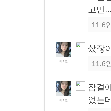
고민..
11.
샀잖아!
미소반
11.
잠결에
었는데 
미소반