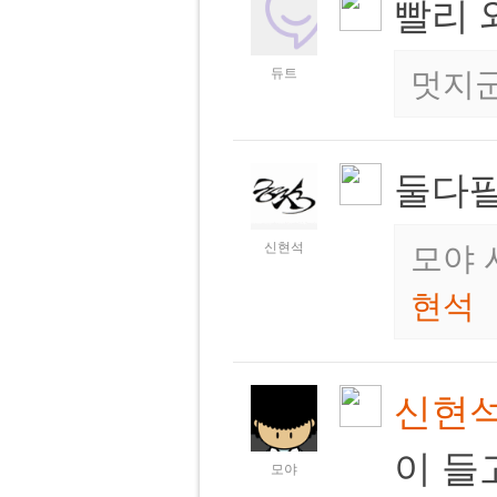
빨리
듀트
멋지
둘다
신현석
모야 
현석
신현
이 들
모야