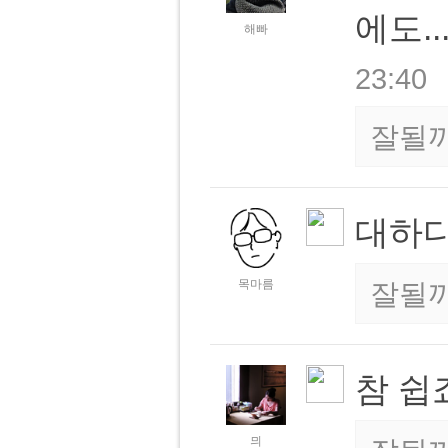
에도.
해빠
23:40
잘될
대하다
목마름
잘될
참 쉽
믜