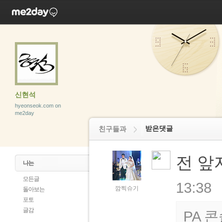
신현석
hyeonseok.com on
me2day
받은댓글
친구들과
전 앞
나는
모든글
13:38
깜찍슈기
돌아보는
포토
글감
PA 