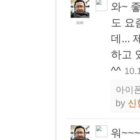
와~ 
도 요
해빠
데..
하고 
^^
10.
아이폰
by
신
워~~~