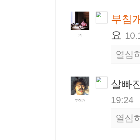
부침
요
10.
믜
열심
살빠진
19:24
부침개
열심