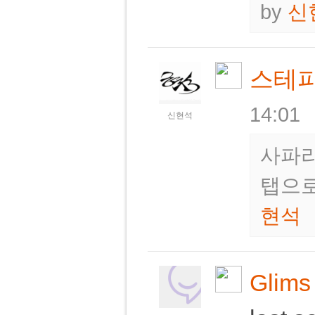
by
신
스테
14:01
신현석
사파리
탭으로
현석
Glims