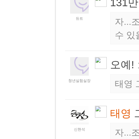
131
듀트
자..
수 있
오예!
청년실험실장
태영 
태영
신현석
자..