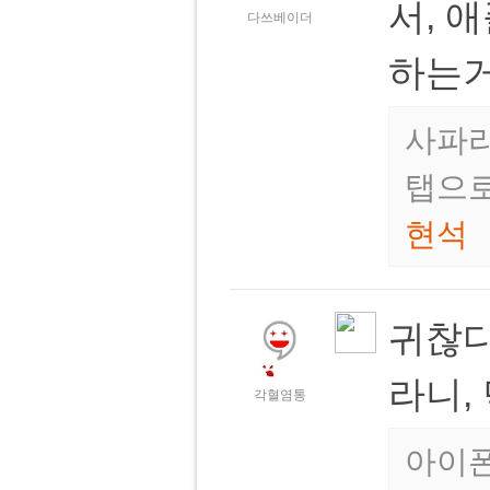
서, 
다쓰베이더
하는거
사파리
탭으로
현석
귀찮다
라니,
각혈염통
아이폰