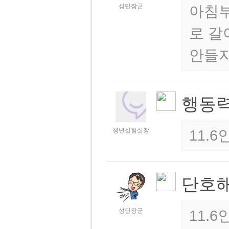
성민장군
아침부
로 갈
안들지
행동력
청년실험실장
11.
단호
성민장군
11.