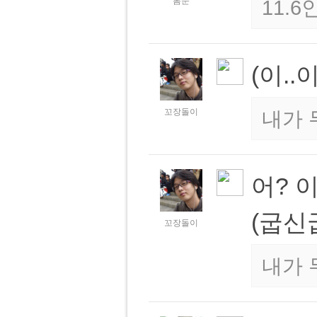
봄눈
11.
(이.
꼬장돌이
내가 
어? 
(굽신
꼬장돌이
내가 