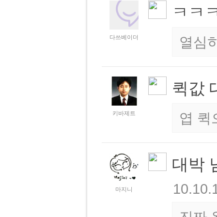
ㅋㅋ
다쓰베이더
열심
퀵값 대
키바제트
엽 퀵
대박 
10.10.
마지니
진짜 왔