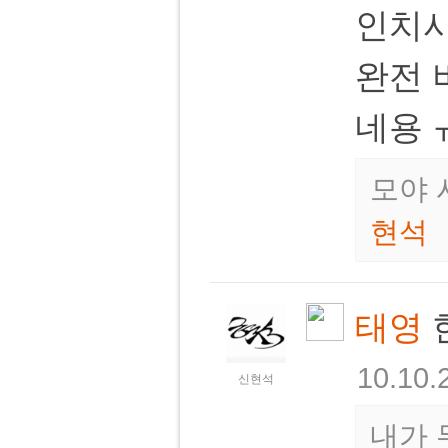
인치사
완전 
네용 
모야 
현석
태영
한
10.10.
신현석
내가 