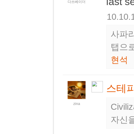
last
다쓰베이더
10.10.
사파리
탭으로
현석
스테
zina
Civi
자신