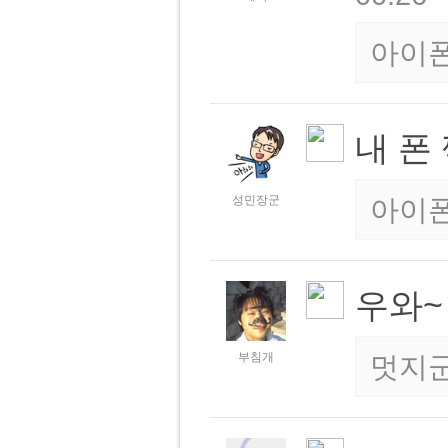
아이폰
내 폰
성민장군
아이폰
우와
부침개
멋지