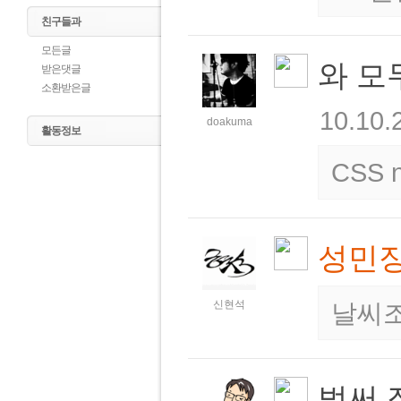
친구들과
모든글
와 모
받은댓글
소환받은글
10.10.
doakuma
활동정보
CSS n
성민
신현석
날씨
벌써 