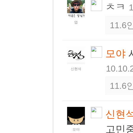
ㅊㅋ
1
엽
11.
모야
10.10.
신현석
11.
신현
고민중
모야