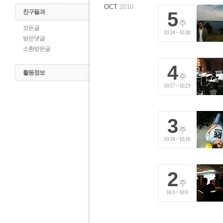
OCT
2010
친구들과
5
주
모든글
10.24 ~ 10.30
받은댓글
소환받은글
4
활동정보
주
10.17 ~ 10.23
3
주
10.10 ~ 10.16
2
주
10.3 ~ 10.9