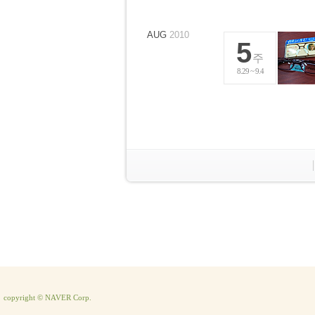
AUG
2010
5
주
8.29 ~ 9.4
copyright © NAVER Corp.