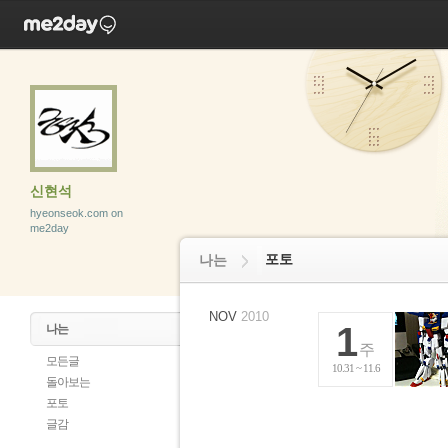
신현석
hyeonseok.com on
me2day
포토
나는
NOV
2010
1
나는
주
모든글
10.31 ~ 11.6
돌아보는
포토
글감