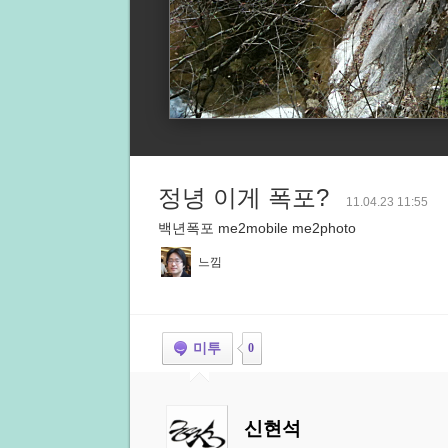
정녕 이게 폭포?
11.04.23 11:55
백년폭포 me2mobile me2photo
느낌
미투
0
신현석