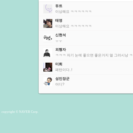
듀트
이상해요 ㅋㅋㅋㅋㅋㅋ
태영
이상해요 ㅋㅋㅋㅋㅋㅋ
신현석
ㅜㅜ
외행자
ㅋㅋㅋ 자기 눈에 좋으면 좋은거지 멀 그러시낭 ㅋ
미희
패턴이다..!
성민장군
어디?
copyright © NAVER Corp.