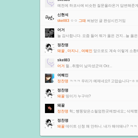
예전에 하코사에 비슷한 질문올라온거 답변해준게
신현석
skell83
ㅇㅇ
그때
써놨던 글 완성시킨거임
어거
늘 감사합니다. 요즘 들어 뭐가 옳은 건지...늘 옳
정찬명
돼꿀
,
마지니
,
여혜인
앞으로도 계속 이렇게 소환
skell83
어거
헐...취향이 남자셨군여 Orz...
여혜인
정찬명
ㅋㅋㅋ 우리가 예제네요!! 고맙습니다~ㅎ
정찬명
돼꿀
띵이가 누구야?
돼꿀
정찬명
헉;; 쌩뚱맞은소릴엄한곳에썼네요;; 삭제했어요
정찬명
돼꿀
데이트 신청 왜 안하니. 내가 해야돼나? ㅋㅋ