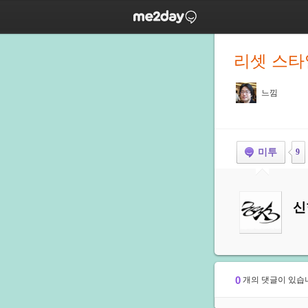
리셋 스타일
느낌
미투
9
신
0
개의 댓글이 있습