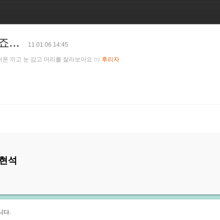
...
11.01.06 14:45
이어폰 끼고 눈 감고 머리를 잘라보아요
by
후리자
현석
니다.