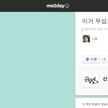
이거 무섭죠
4분 30초 동안 
느낌
미투
0
신
1
개의 댓글이 있습