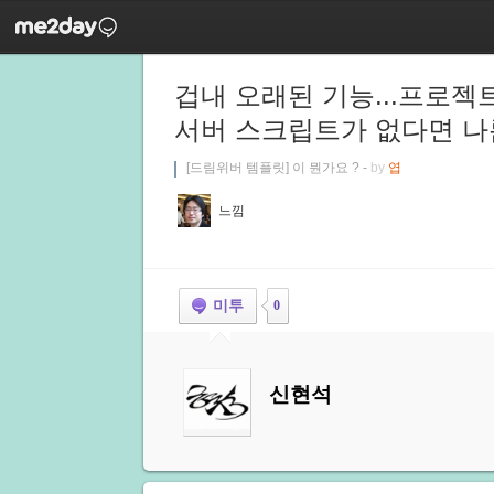
겁내 오래된 기능...프로젝트
서버 스크립트가 없다면 나름
[드림위버 템플릿] 이 뭔가요 ? -
by
엽
느낌
미투
0
신현석