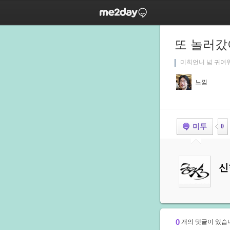
또 놀러갔
미희언니 넘 귀여워
느낌
미투
0
신
0
개의 댓글이 있습