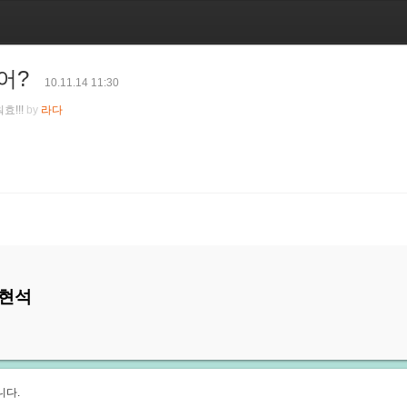
어?
10.11.14 11:30
효!!!
by
라다
현석
니다.